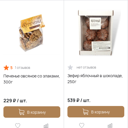
5
нет отзывов
1 отзывов
Зефир яблочный в шоколаде,
Печенье овсяное со злаками,
250г
300г
539
₽
/
шт.
229
₽
/
шт.
В корзину
В корзину