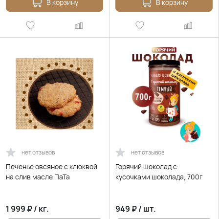
В корзину
В корзину
нет отзывов
нет отзывов
Печенье овсяное с клюквой
Горячий шоколад с
на слив масле ПаТа
кусочками шоколада, 700г
1 999
₽
/
кг.
949
₽
/
шт.