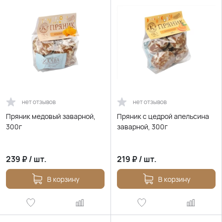
нет отзывов
нет отзывов
Пряник медовый заварной,
Пряник с цедрой апельсина
300г
заварной, 300г
239
₽
/
шт.
219
₽
/
шт.
В корзину
В корзину