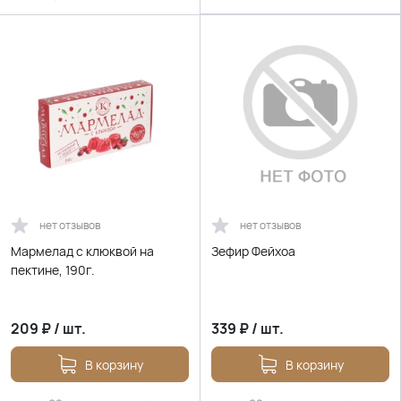
нет отзывов
нет отзывов
Мармелад с клюквой на
Зефир Фейхоа
пектине, 190г.
209
₽
/
шт.
339
₽
/
шт.
В корзину
В корзину