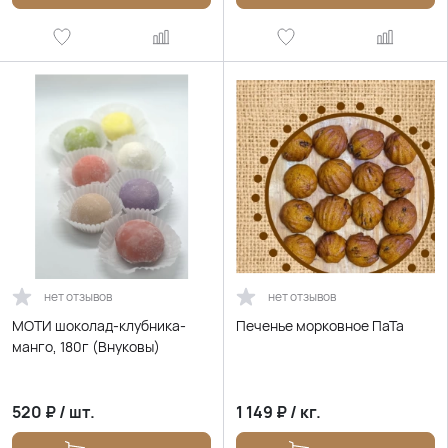
нет отзывов
нет отзывов
МОТИ шоколад-клубника-
Печенье морковное ПаТа
манго, 180г (Внуковы)
520
₽
/
шт.
1 149
₽
/
кг.