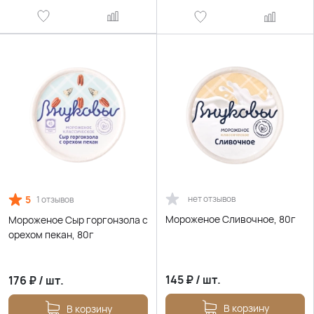
5
нет отзывов
1 отзывов
Мороженое Сливочное, 80г
Мороженое Сыр горгонзола с
орехом пекан, 80г
145
₽
/
шт.
176
₽
/
шт.
В корзину
В корзину