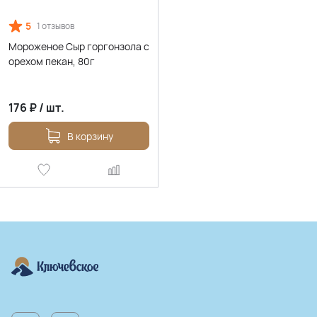
5
1 отзывов
Мороженое Сыр горгонзола с
орехом пекан, 80г
176
₽
/
шт.
В корзину