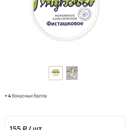
+
4
бонусных балла
155
₽
/
шт.