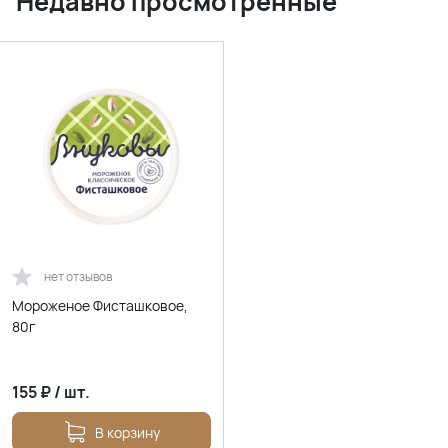
Недавно просмотренные
нет отзывов
Мороженое Фисташковое,
80г
155
₽
/
шт.
В корзину