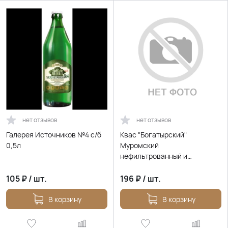
нет отзывов
нет отзывов
Галерея Источников №4 с/б
Квас "Богатырский"
0,5л
Муромский
нефильтрованный и
неосветленный (пэт), 1л.
105
₽
/
шт.
196
₽
/
шт.
В корзину
В корзину