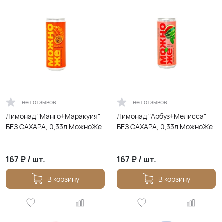
нет отзывов
нет отзывов
Лимонад "Манго+Маракуйя"
Лимонад "Арбуз+Мелисса"
БЕЗ САХАРА, 0,33л МожноЖе
БЕЗ САХАРА, 0,33л МожноЖе
167
₽
/
шт.
167
₽
/
шт.
В корзину
В корзину