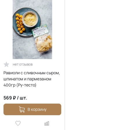
нет отзывов
Равиоли с сливочным сыром,
шпинатом и пармезаном
400гр (Ру-тесто)
569
₽
/
шт.
В корзину