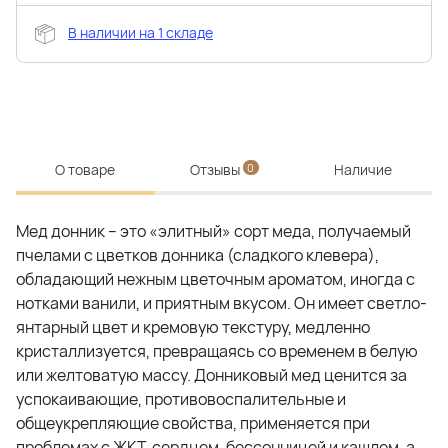
В наличии на 1 складе
О товаре
Отзывы
0
Наличие
Мед донник – это «элитный» сорт меда, получаемый
пчелами с цветков донника (сладкого клевера),
обладающий нежным цветочным ароматом, иногда с
нотками ванили, и приятным вкусом. Он имеет светло-
янтарный цвет и кремовую текстуру, медленно
кристаллизуется, превращаясь со временем в белую
или желтоватую массу. Донниковый мед ценится за
успокаивающие, противовоспалительные и
общеукрепляющие свойства, применяется при
проблемах с ЖКТ, сердцем, бессонницей и кашлем, а