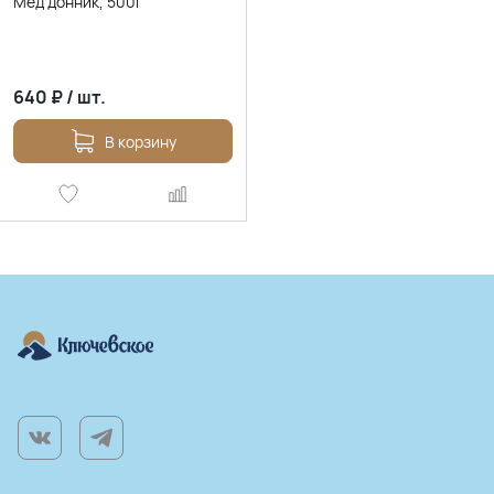
Мёд донник, 500г
640
₽
/
шт.
В корзину