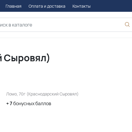
Главная
Оплата и доставка
Контакты
й Сыровял)
Ломо, 70г (Краснодарский Сыровял)
+
7
бонусных баллов