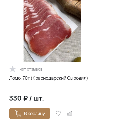
нет отзывов
Ломо, 70г (Краснодарский Сыровял)
330
₽
/
шт.
В корзину