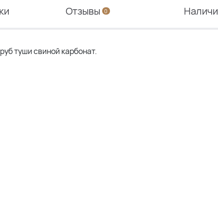
ки
Отзывы
Налич
0
руб туши свиной карбонат.