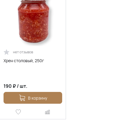
нет отзывов
Хрен столовый, 250г
190
₽
/
шт.
В корзину