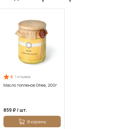
5
1 отзывов
Масло топленое Ghee, 200г
859
₽
/
шт.
В корзину