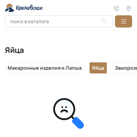
Яйца
Макаронные изделия и Лапша
Яйца
Замороз