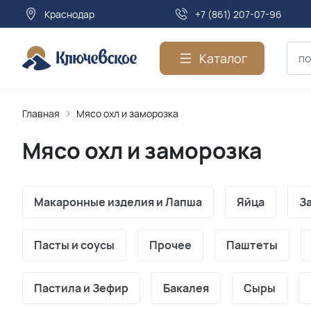
Краснодар
+7 (861) 207-07-96
Каталог
Главная
Мясо охл и заморозка
Мясо охл и заморозка
Макаронные изделия и Лапша
Яйца
З
Пасты и соусы
Прочее
Паштеты
Пастила и Зефир
Бакалея
Сыры