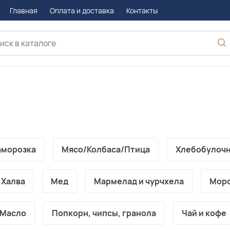
Главная
Оплата и доставка
Контакты
аморозка
Мясо/Колбаса/Птица
Хлебобулоч
Халва
Мед
Мармелад и чурчхела
Мор
Масло
Попкорн, чипсы, гранола
Чай и кофе